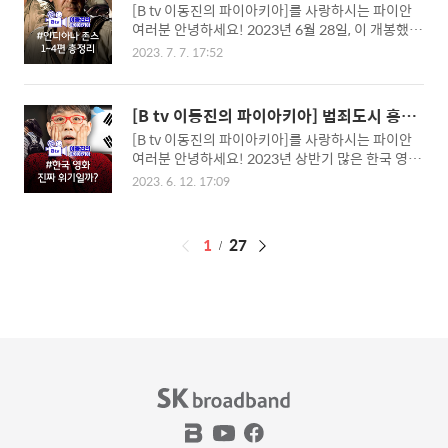
결정판! <인디아나 존스> 1~4편 비화+내용
[B tv 이동진의 파이아키아]를 사랑하시는 파이안
줄 요약 이동진 평론가는 이 영화가 장르와 시리즈
오를 받고도 김성훈 감..
총정리
여러분 안녕하세요! 2023년 6월 28일, 이 개봉했습
에 대한 기대감을 제대로 충족시켜준다고 말했습니
니다. 이동진 평론가는 1편과 2편을 세상에 이렇게
다. ‘크리스토퍼 맥쿼리’ 감독은 5편부터 시리즈를
2023. 7. 7. 17:52
재미있는 영화가 있나 싶었다고 하는데요. 평론가는
연출했는데요. 평론가는 감독이 ‘톰 크루즈’라는 배
를 어드벤처 영화 역사상 가장 유명한 시리즈라고
우를 어떻게 담아내야 하는지 너무 잘 알고 있다고
말했습니다. 또한 영화 잡지 ‘엠파이어’에서는 ‘인디
말했죠. 또한 이 영화가 공산품 영화의 극단적인 쾌
[B tv 이동진의 파이아키아] 범죄도시 흥행
아나 존스’가 최고의 영화 캐릭터로 선정됐었다고
감을 보여주는 작품이라고 말했습니다. #여성 캐릭
에도 한국영화 위기론이 나오는 이유
[B tv 이동진의 파이아키아]를 사랑하시는 파이안
하죠. 블록버스터 영화의 시대를 열고, 할리우드의
터들..
여러분 안녕하세요! 2023년 상반기 많은 한국 영화
기틀을 다진 거물들이 모여서 만든 영화, 시리즈 1편
가 흥행에 실패하며, 한국 영화 위기론이 대두되고
~4편에 대해 이동진 평론가와 함께 알아볼까요? #
2023. 6. 12. 17:09
있습니다. 개봉 전 가장 관객이 많았던 이 200만 관
영화를 만든 세 거물 세 명의 영화계 거물이 만나 는
객을 달성하지 못했는데요. 의 흥행에도 한국 영화
80년대를 대표하는 거대한 히트작이 되었습니다.
위기론을 말하는 이동진 평론가의 이야기를 함께 알
제작자 ‘조지 루카스’, 감독 ‘스티븐 스필버그’, 배우
페
1
27
아볼까요? #극장 티켓 가격 인상 이동진 평론가는
‘해리슨 포드’가 그 주인공인데요. 원래 각..
현재의 극장 티켓 가격이, 절대적 보다는 상대적으
이
로 높다고 말했습니다. 인상 이전 한국의 극장 티켓
징
가격은 경제 수준에 비해서 저렴한 편이었는데요.
코로나19를 거치며 급격히 상승한 티켓 가격은 한
국 영화 위기론에 분명한 영향을 주었습니다. 추가
로 영화는 음식과 같은 삶의 필수 요소가 아니기에
가격 변동에 더 민감하다고 하죠. #한국 영화의 퀄
리티 이슈?..