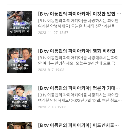
떼미데 네시노 테이블 램프와 스타벅스 시그니처 핫
겠지만, 세월이 지나도 찾아볼 것 같은 두 작품을 알
초콜릿을 드립니다! 더욱 압도적인 경험을 원하신
아보려고 해요. 가 2001년, 는 2003년 작품으로 20
다면 TV에서 UHD 화질의 VOD를 이용해 보세요. U
[B tv 이동진의 파이아키아] 이것만 알면 난
년 정도의 세월이 지났습니다. 이동진 평론가는 한
HD 화질 소장 시에도 런..
해하지 않다! <그대들은 어떻게 살 것인가>
[B tv 이동진의 파이아키아]를 사랑하시는 파이안
국 영화의 전성기를 묻는 말에 창의력이 뛰어났던 2
심층 리뷰
여러분 안녕하세요! 오늘은 화제의 신작 리뷰를 준
003년을 답한다고 해요. 유지태 배우는 한국 영화
비했습니다. 이동진 평론가는 많은 사람이 이 이야
의 전성기를 피부로 느꼈던 자신이 복이 많은 배우
2023. 11. 27. 13:57
기를 난해하게 받아들이고 있는 것 같다고 말했는데
라고 말했어요. 평론가가 선택한 한국 영화의 전성
요, 영화를 바라보는 몇 가지 틀을 세워 를 쉽게 알아
기, 2003년 개봉한 에 대해 더 깊게 알아볼까요? #
볼까요? #감독의 자전적인 요소 영화 는 2차 세계대
올드보이 이동진 평론가는 과 함께 가장 많이 알려
[B tv 이동진의 파이아키아] 영화 비하인드
전 말기를 다루고 있습니다. 이동진 평론가는 감독
진 한국 영화가 라고 말했습니다. 감독 유지..
부터 능청스러운 연기 비법까지! <비공식작
[B tv 이동진의 파이아키아]를 사랑해주시는 파이
‘미야자키 하야오’와 주인공 ‘마히토’가 전기적으로
전> 하정우 배우 인터뷰
안 여러분 안녕하세요! 오늘은 3년 만에 으로 극장
겹친다고 말했어요. 스토리의 진행을 위해 당시 감
에 돌아온 하정우 배우를 파이아키아에 모셨습니다.
독의 나이인 3살보다 8살 많은 11살로 설정한 것 같
2023. 8. 7. 19:03
이동진 평론가로서는 배우와 추격자 이후 첫 심층
다고 하죠. 미야자키 가(家)의 가업은 실제로 일본
인터뷰라 묻고 싶은 질문이 한가득 쌓여 있었는데
전투기의 부품을 만드는 군수 공장이었다고 합니다.
요. 의 촬영 비하인드 스토리는 물론, 배우의 코미디
큰아버지가 사장이고 아버지가 공장장을 맡고 있었
[B tv 이동진의 파이아키아] 평론가 기대까
연기 비법까지 함께 들어보시죠! #3년 만의 극장 개
다고 하죠. 패전의 기색이 만연하고 주변의 사람은
지 대충족한 <미션 임파서블: 데드 레코닝 P
[B tv 이동진의 파이아키아]를 사랑하시는 파이안
봉작 이동진 평론가는 개봉을 앞둔 배우의 소감에
죽어가는..
ART ONE> 리뷰
여러분 안녕하세요! 2023년 7월 12일, 액션 첩보
대한 질문으로 인터뷰를 시작했어요. 하정우 배우는
영화의 끝판왕 시리즈의 일곱 번째 이야기가 개봉했
지금 극장이 어려운 상황이기에 의 개봉이 더 긴장
2023. 7. 13. 19:03
습니다. 믿을맨 탐 형이 우리가 원했던 모든 것을 담
된다고 하죠. 팬데믹으로 촬영 일정이 취소되거나
은 이 영화! [B tv 이동진의 파이아키아]에서 이동진
연기되면서 본의 아니게 안식년을 가졌다고 해요.
평론가와 함께 알아볼까요? 스포일러를 최소화한
하지만 의 제작발표회 등을 소화하면서 직장을 되찾
[B tv 이동진의 파이아키아] 어드벤처물의
가이드 리뷰이니 관람 전에 편하게 읽어주세요! #한
은 느낌을 받았다고 합니다. 하정우 배우는 시나리