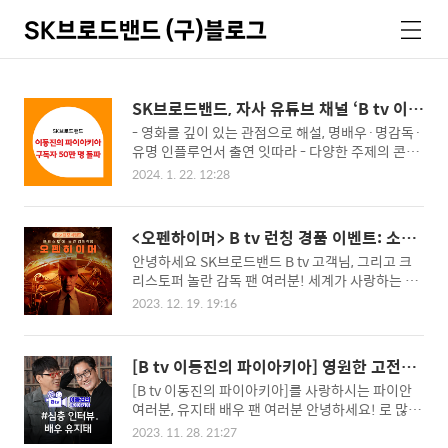
SK브로드밴드 (구)블로그
검
메
색
뉴
SK브로드밴드, 자사 유튜브 채널 ‘B tv 이동
진의 파이아키아’ 구독자 50만 명 돌파
- 영화를 깊이 있는 관점으로 해설, 명배우·명감독·
유명 인플루언서 출연 잇따라 - 다양한 주제의 콘텐
츠 제작... 고객 반응 185만, 누적 조회수 7500만 뷰
2024. 1. 22. 12:28
넘어 - 지난해 12월 글로벌 인플루언서 어워드 국회
도서관장상 수상 SK브로드밴드(대표이사 사장 : 박
진효, www.skbroadband.com)는 자사 유튜브
<오펜하이머> B tv 런칭 경품 이벤트: 소장
채널인 ‘B tv 이동진의 파이아키아’가 구독자 50만
하시면 전원 미공개 영상에 경품 추첨의 행
안녕하세요 SK브로드밴드 B tv 고객님, 그리고 크
명을 돌파했다고 21일 밝혔다. ‘B tv 이동진의 파이
운이!
리스토퍼 놀란 감독 팬 여러분! 세계가 사랑하는 거
아키아’는 영화평론가 이동진이 영화를 깊고 다양한
장 크리스토퍼 놀란 감독의 새로운 도전! 영화 를 이
관점으로 해설하는 프로그램이다. SK브로드밴드는
2023. 12. 19. 19:16
제 B tv에서 시청하실 수 있습니다. 12월 26일까지
현재까지 345개 영상으로 고객 반응(좋아요+댓글
B tv에서 를 소장하시는 고객님께는 추첨을 통해 선
+공유) 185만, 누적 조회수 7500만 뷰를 달성, 자사
물도 드린다는 사실! B tv 런칭 이벤트와 영화 에 대
유튜브 채널의 성장을 견인했다고 설명했다. 지난해
[B tv 이동진의 파이아키아] 영원한 고전이
해 지금 함께 알아볼까요? # B tv 런칭 이벤트 12월
12월 문화체육관광..
될 두 작품 <봄날은 간다>, <올드보이> | 유
[B tv 이동진의 파이아키아]를 사랑하시는 파이안
13일 수요일부터 12월 26일 화요일까지, B tv에서
지태 인터뷰
여러분, 유지태 배우 팬 여러분 안녕하세요! 로 많은
영화 를 소장하세요! 구매하신 모든 고객님께 72분
사랑을 받고 있는 유지태 배우를 [B tv 이동진의 파
분량의 미공개 영상을 제공하며, 추첨을 통해 아르
2023. 11. 28. 21:27
이아키아]에 모셨습니다! 많은 이야기를 나눌 수 있