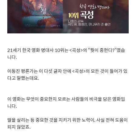
21
세기 한국 영화 명대사
10
위는
<
곡성
>
의
“
뭣이 중헌디
?”
였습
니다
.
이동진 평론가는 이 다섯 글자 안에
<
곡성
>
의 모든 것이 들어가 있
다고 말했는데요
.
이 영화는 무엇이 중요한지 모르는 사람들의 비극을 담은 영화입
니다
.
딸을 살리는 등 중요한 것을 지키기 위한 노력이
,
사실 전혀 도움이
되지 않았죠
.