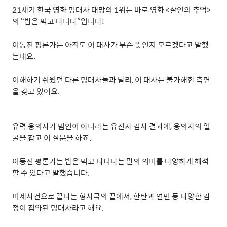
21
세기 한국 영화 명대사 대망의
1
위는 바로 영화
<
살인의 추억
>
의
“
밥은 먹고 다니냐
”
입니다
!
이동진 평론가는 아직도 이 대사가 무슨 뜻인지 모르겠다고 말했
는데요
.
이해하기 쉬웠던 다른 명대사들과 달리
,
이 대사는 불가해한 측면
을 갖고 있어요
.
유력 용의자가 범인이 아니라는 유전자 검사 결과에
,
용의자의 얼
굴을 잡고 이 질문을 하죠
.
이동진 평론가는 밥은 먹고 다니냐는 말의 의미를 다양하게 해석
할 수 있다고 말했습니다
.
미제사건으로 끝나는 형사극의 끝에서
,
한탄과 연민 등 다양한 감
정이 집약된 명대사라고 해요
.