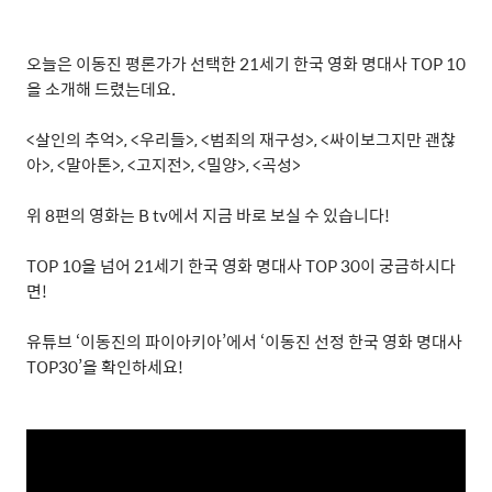
오늘은 이동진 평론가가 선택한
21
세기 한국 영화 명대사
TOP 10
을 소개해 드렸는데요
.
<
살인의 추억
>, <
우리들
>, <
범죄의 재구성
>, <
싸이보그지만 괜찮
아
>, <
말아톤
>, <
고지전
>, <
밀양
>, <
곡성
>
위
8
편의 영화는
B tv
에서 지금 바로 보실 수 있습니다
!
TOP 10
을 넘어
21
세기 한국 영화 명대사
TOP 30
이 궁금하시다
면
!
유튜브
‘
이동진의 파이아키아
’
에서
‘
이동진 선정 한국 영화 명대사
TOP30’
을 확인하세요
!