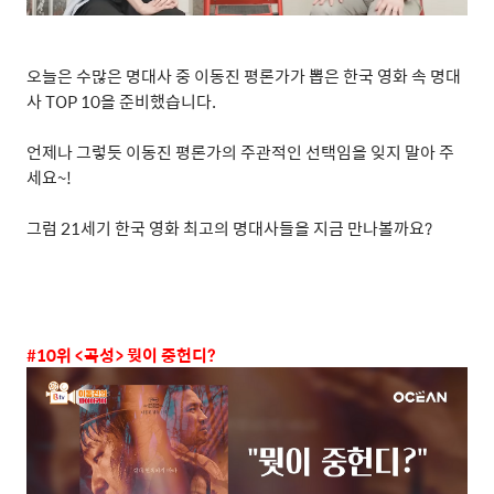
오늘은 수많은 명대사 중 이동진 평론가가 뽑은 한국 영화 속 명대
사
TOP 10
을 준비했습니다
.
언제나 그렇듯 이동진 평론가의 주관적인 선택임을 잊지 말아 주
세요
~!
그럼
21
세기 한국 영화 최고의 명대사들을 지금 만나볼까요
?
#10
위
<
곡성
>
뭣이 중헌디
?