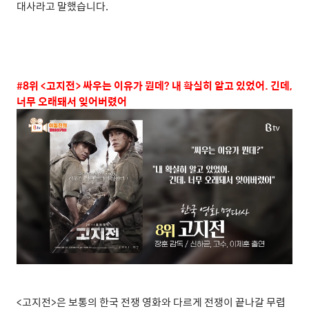
대사라고 말했습니다
.
#8
위
<
고지전
>
싸우는 이유가 뭔데
?
내 확실히 알고 있었어
.
긴데
,
너무 오래돼서 잊어버렸어
<
고지전
>
은 보통의 한국 전쟁 영화와 다르게 전쟁이 끝나갈 무렵