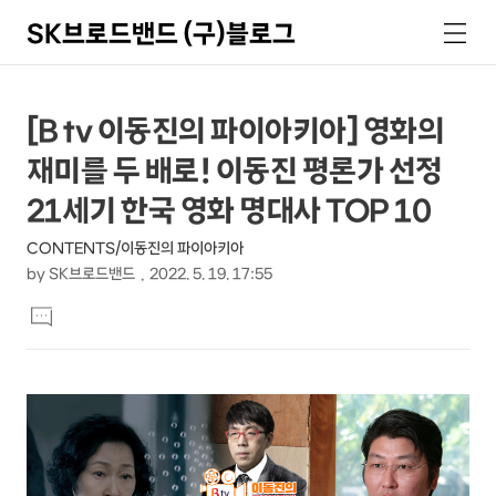
SK브로드밴드 (구)블로그
검
메
색
뉴
상
본
[B tv 이동진의 파이아키아] 영화의
문
세
재미를 두 배로! 이동진 평론가 선정
제
컨
목
21세기 한국 영화 명대사 TOP 10
텐
CONTENTS/이동진의 파이아키아
츠
by
SK브로드밴드
2022. 5. 19. 17:55
본
댓
문
글
달
기