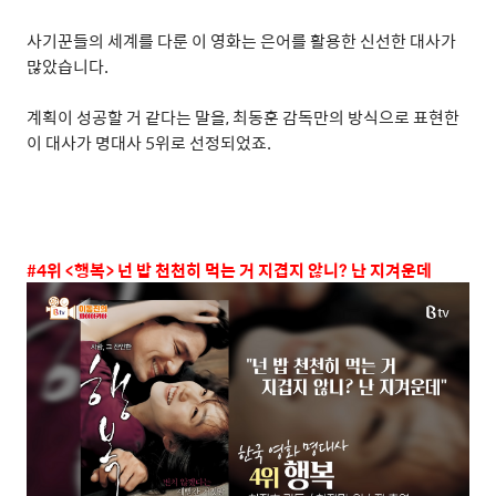
사기꾼들의 세계를 다룬 이 영화는 은어를 활용한 신선한 대사가
많았습니다
.
계획이 성공할 거 같다는 말을
,
최동훈 감독만의 방식으로 표현한
이 대사가 명대사
5
위로 선정되었죠
.
#4
위
<
행복
>
넌 밥 천천히 먹는 거 지겹지 않니
?
난 지겨운데