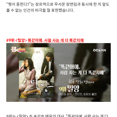
“
뭣이 중헌디
?”
는 장르적으로 무서운 장면임과 동시에 한 치 앞도
볼 수 없는 인간의 비극을 잘 표현했습니다
.
#9
위
<
밀
양>
똑같아예, 사람 사는 게 다 똑같지예
9
위는
<
밀양
>
속 송강호 배우의 대사
, “
똑같아예
,
사람 사는 게 다